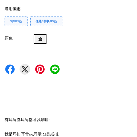
適用優惠
3件85折
任選3件折85折
顏色
金
有耳洞沒耳洞都可以戴喔~
我是耳扣,耳骨夾,耳環,也是戒指.