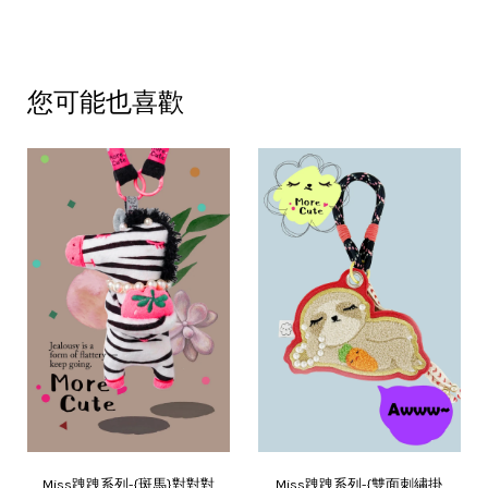
您可能也喜歡
Miss跩跩系列-{斑馬}對對對
Miss跩跩系列-{雙面刺繡掛