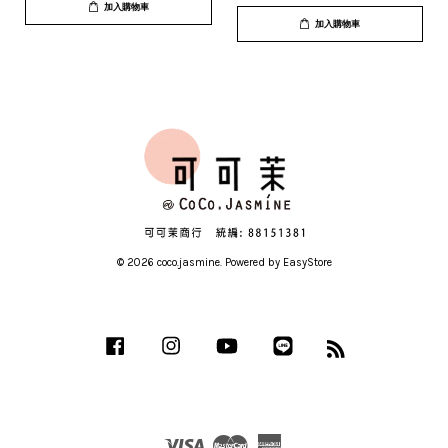
加入購物車
加入購物車
© 2026 coco.jasmine. Powered by
EasyStore
Facebook
Instagram
YouTube
Line
RSS
Visa
Master
American