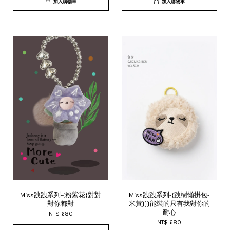
加入購物車
加入購物車
Miss跩跩系列-{粉紫花}對對
Miss跩跩系列-{跩樹懶掛包-
對你都對
米黃}}}能裝的只有我對你的
耐心
NT$ 680
NT$ 680