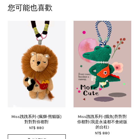
您可能也喜歡
Miss跩跩系列-{瘋獅-熊貓版}
Miss跩跩系列-{餓魚}對對對
對對對你都對
你都對(我是永遠都不會絕版
的台柱)
NT$ 880
NT$ 880