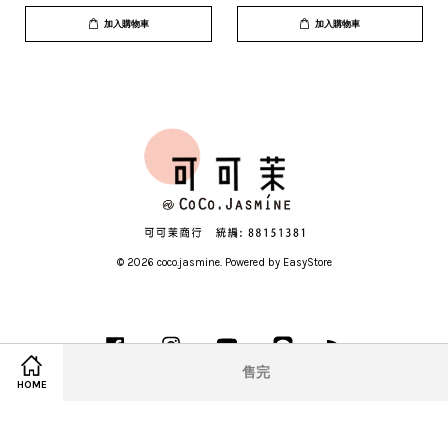
加入購物車
加入購物車
© 2026 coco.jasmine. Powered by
EasyStore
Facebook
Instagram
YouTube
Line
RSS
售完
HOME
Visa
Master
American