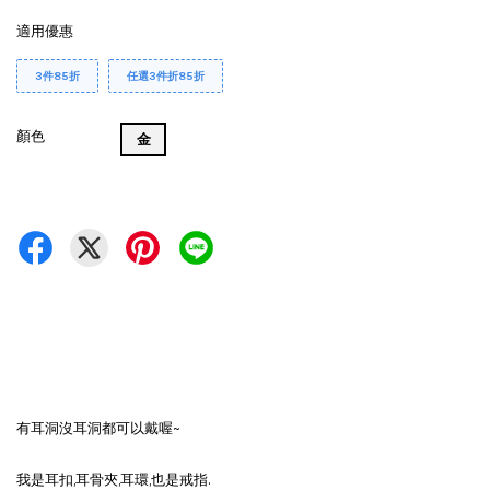
適用優惠
3件85折
任選3件折85折
顏色
金
有耳洞沒耳洞都可以戴喔~
我是耳扣,耳骨夾,耳環,也是戒指.