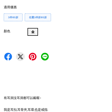
適用優惠
3件85折
任選3件折85折
顏色
金
有耳洞沒耳洞都可以戴喔~
我是耳扣,耳骨夾,耳環,也是戒指.