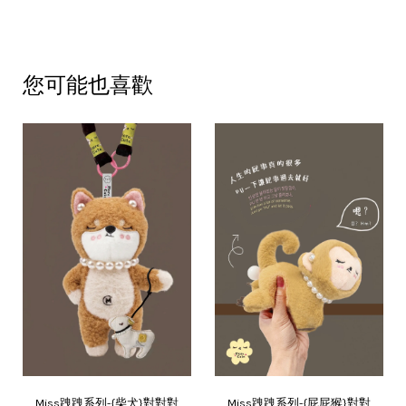
您可能也喜歡
Miss跩跩系列-{柴犬}對對對
Miss跩跩系列-{屁屁猴}對對