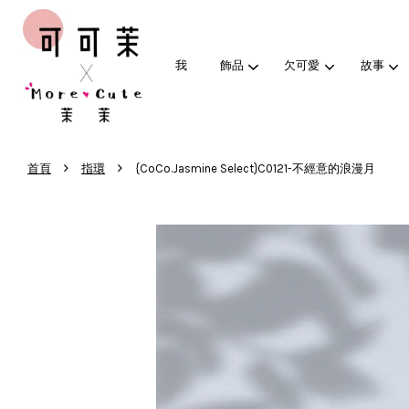
我
飾品
欠可愛
故事
›
›
首頁
指環
{CoCo.Jasmine Select}C0121-不經意的浪漫月