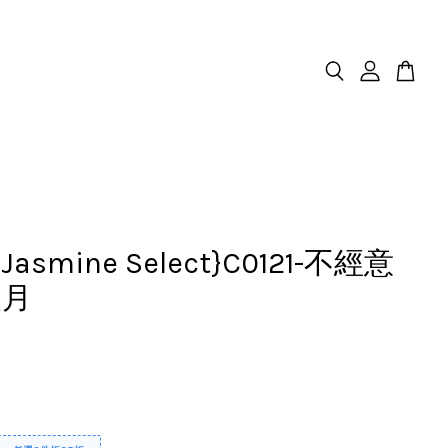
.Jasmine Select}C0121-不經意
漫月