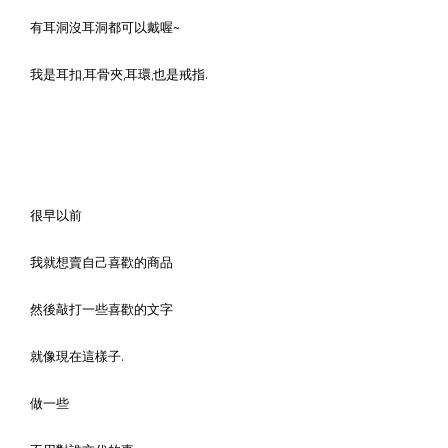
有耳洞沒耳洞都可以戴喔~
我是耳扣,耳骨夾,耳環,也是戒指.
很早以前
我就想賣自己喜歡的商品
然後敲打一些喜歡的文字
就像現在這樣子.
做一些