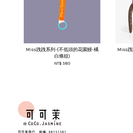
Miss跩跩系列-{不低頭的花園鰻-橘
Miss
白條紋)
NT$ 580