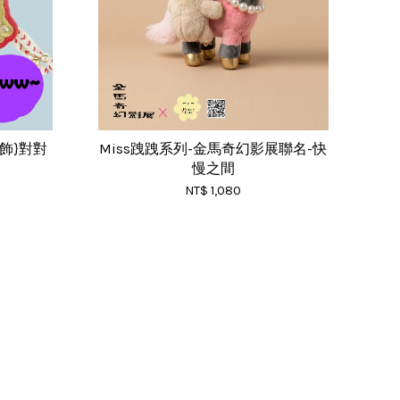
掛飾}對對
Miss跩跩系列-金馬奇幻影展聯名-快
慢之間
NT$ 1,080
RSS