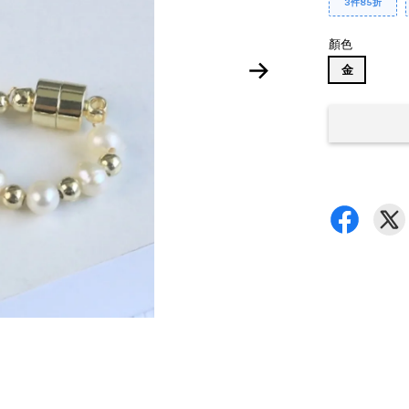
3件85折
顏色
金