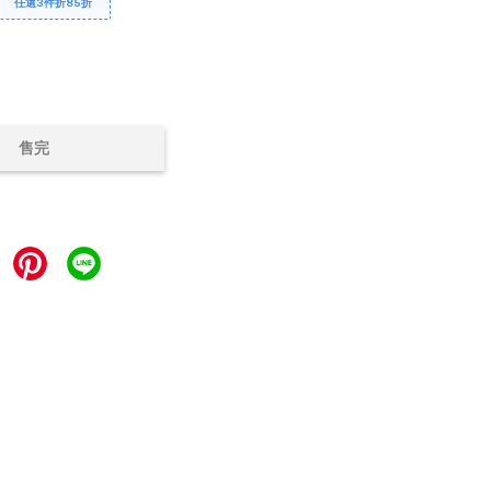
任選3件折85折
售完