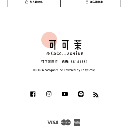
加入購物車
加入購物車
© 2026 coco.jasmine. Powered by
EasyStore
Facebook
Instagram
YouTube
Line
RSS
Visa
Master
American
Express