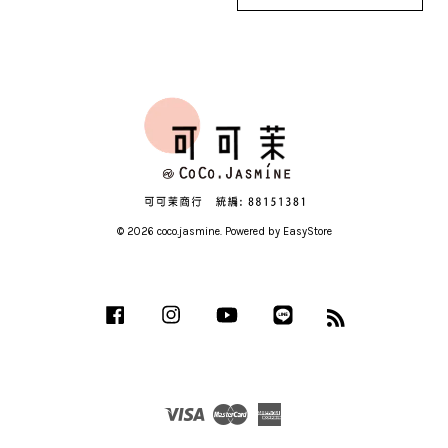
© 2026 coco.jasmine. Powered by
EasyStore
Facebook
Instagram
YouTube
Line
RSS
Visa
Master
American
Express