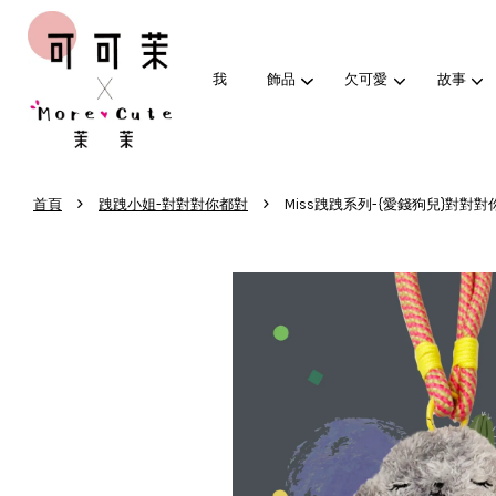
我
飾品
欠可愛
故事
›
›
首頁
跩跩小姐-對對對你都對
Miss跩跩系列-{愛錢狗兒}對對對