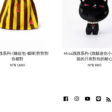
跩跩系列-{條紋包-貓咪}對對對
Miss跩跩系列-{跩貓迷你小包
你都對
裝的只有對你的耐
NT$ 1,680
NT$ 880
Facebook
Instagram
YouTube
Line