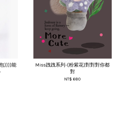
}}}}能
Miss跩跩系列-{粉紫花}對對對你都
心
對
NT$ 680
RSS