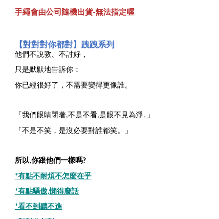
手繩會由公司隨機出貨-無法指定喔
【對對對你都對】跩跩系列
他們不說教、不討好，
只是默默地告訴你：
你已經很好了，不需要變得更像誰。
「我們眼睛閉著
不是不看
是眼不見為淨
」
,
,
.
「不是不笑，是沒必要對誰都笑。」
所以
你跟他們一樣嗎
,
?
有點不耐煩不怎麼在乎
*
有點驕傲
懶得廢話
*
,
看不到聽不進
*