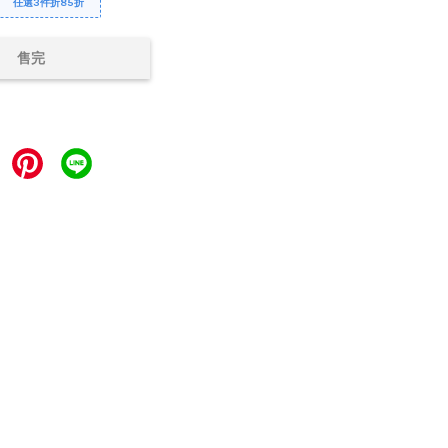
任選3件折85折
售完