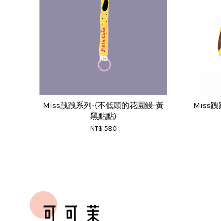
Miss跩跩系列-{不低頭的花園鰻-黃
Miss
黑點點)
NT$ 580