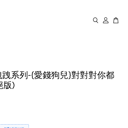
s跩跩系列-{愛錢狗兒}對對對你都
絕版)