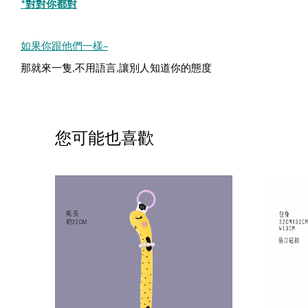
對對你都對
*
如果你跟他們一樣
~
那就來一隻
不用語言
讓別人知道你的態度
,
,
您可能也喜歡