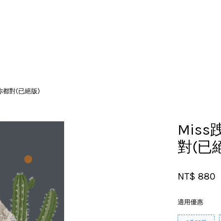
您的購物車目前還是空的。
你都對(已絕版)
繼續購物
Mis
對(已
NT$ 880
適用優惠