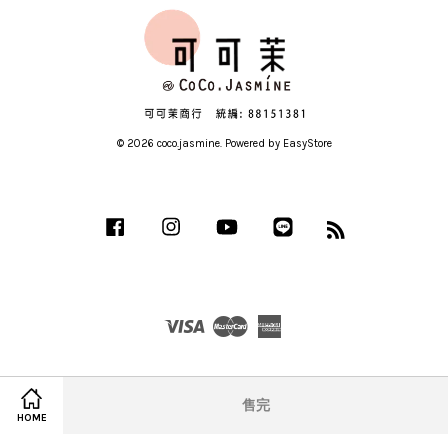
© 2026 coco.jasmine. Powered by
EasyStore
Facebook
Instagram
YouTube
Line
RSS
Visa
Master
American
Express
售完
HOME