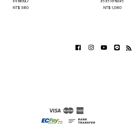
白條紋)
對對你都對
NT$ 580
NT$ 1,080
Facebook
Instagram
YouTube
Line
Visa
Master
American
Express