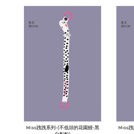
Miss跩跩系列-{不低頭的花園鰻-黑
Miss