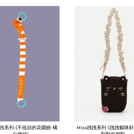
跩跩系列-{不低頭的花園鰻-橘
Miss跩跩系列-{跩跩貓咪