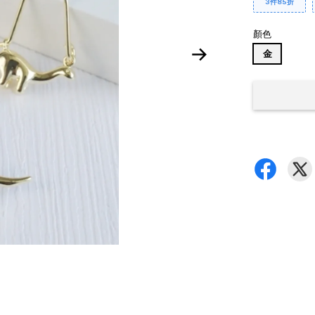
3件85折
顏色
金