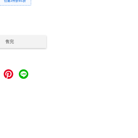
任選3件折85折
售完