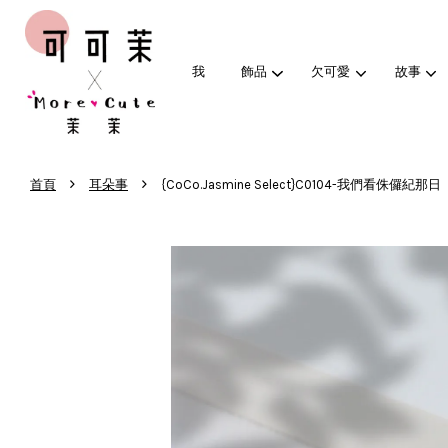
我
飾品
欠可愛
故事
›
›
首頁
耳朵事
{CoCo.Jasmine Select}C0104-我們看侏儸紀那日