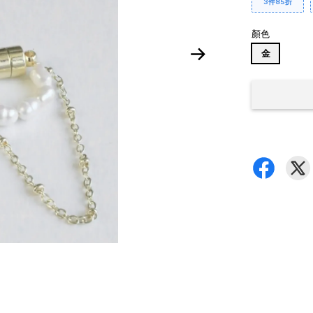
3件85折
顏色
金