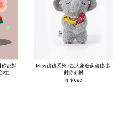
對對你都對
Miss跩跩系列-{跩大象糖葫蘆}對對
台柱)
對你都對
NT$ 880
RSS