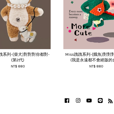
跩跩系列-{柴犬}對對對你都對-
Miss跩跩系列-{餓魚}對
(第2代)
(我是永遠都不會絕版的
NT$ 880
NT$ 880
Facebook
Instagram
YouTube
Line