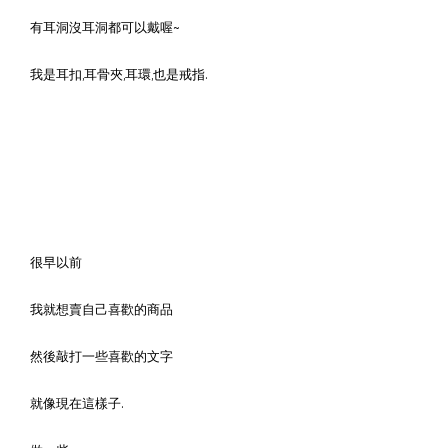
有耳洞沒耳洞都可以戴喔~
我是耳扣,耳骨夾,耳環,也是戒指.
很早以前
我就想賣自己喜歡的商品
然後敲打一些喜歡的文字
就像現在這樣子.