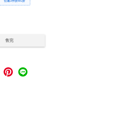
任選3件折85折
售完