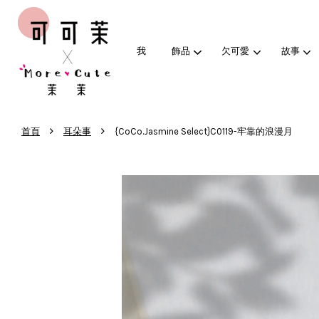
我
飾品
欠可愛
故事
›
›
首頁
耳朵事
{CoCo.Jasmine Select}C0119-牢靠的浪漫月