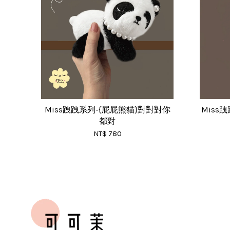
Miss跩跩系列-{屁屁熊貓}對對對你
Miss
都對
NT$ 780