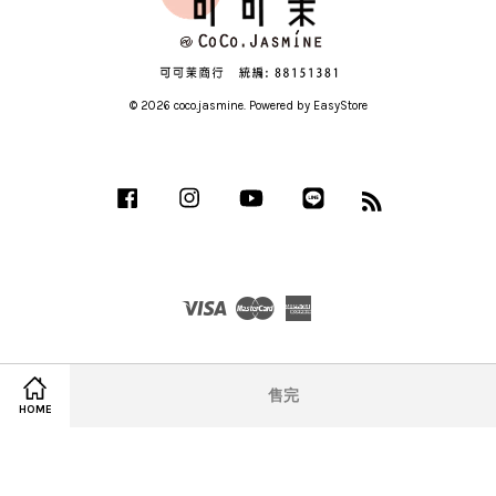
© 2026 coco.jasmine. Powered by
EasyStore
Facebook
Instagram
YouTube
Line
RSS
Visa
Master
American
Express
售完
HOME
服務條款
|
隱私政策
|
退款政策