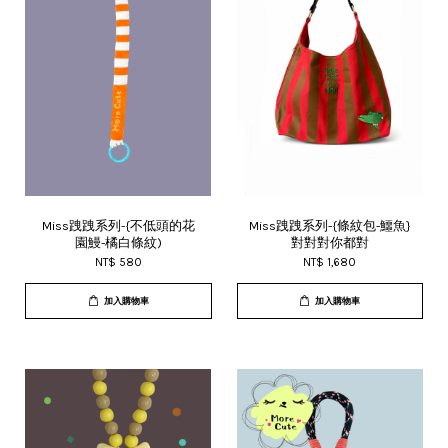
Miss跩跩系列-{不低頭的花
Miss跩跩系列-{條紋包-鱷魚}
園鰻-橘白條紋)
對對對你都對
NT$ 580
NT$ 1,680
加入購物車
加入購物車