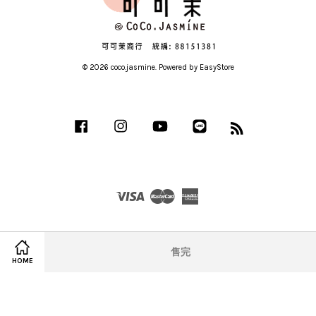
© 2026 coco.jasmine. Powered by
EasyStore
Facebook
Instagram
YouTube
Line
RSS
Visa
Master
American
Express
售完
HOME
服務條款
|
隱私政策
|
退款政策