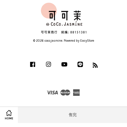
© 2026 coco.jasmine. Powered by
EasyStore
Facebook
Instagram
YouTube
Line
RSS
Visa
Master
American
Express
售完
HOME