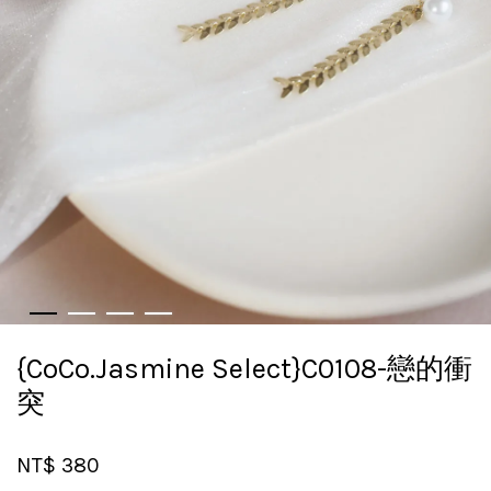
{CoCo.Jasmine Select}C0108-戀的衝
突
NT$ 380