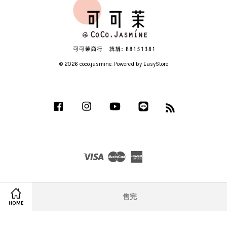
© 2026 coco.jasmine. Powered by
EasyStore
Facebook
Instagram
YouTube
Line
RSS
Visa
Master
American
Express
售完
HOME