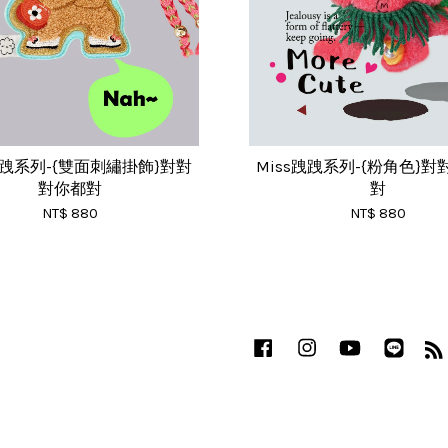
跩跩系列-{雙面刺繡掛飾}對對
Miss跩跩系列-{粉角色}
對你都對
對
NT$ 880
NT$ 880
Facebook
Instagram
YouTube
Line