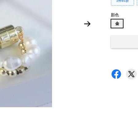
3件85折
顏色
金