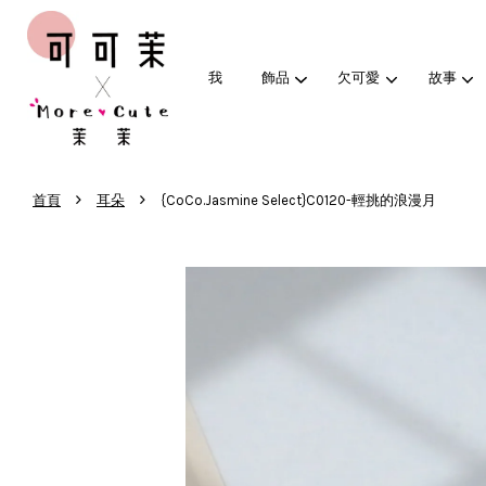
我
飾品
欠可愛
故事
›
›
首頁
耳朵
{CoCo.Jasmine Select}C0120-輕挑的浪漫月