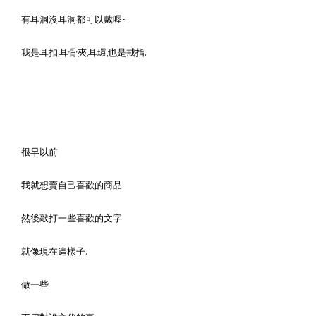
有耳洞沒耳洞都可以戴喔~
我是耳扣,耳骨夾,耳環,也是戒指.
很早以前
我就想賣自己喜歡的商品
然後敲打一些喜歡的文字
就像現在這樣子.
做一些