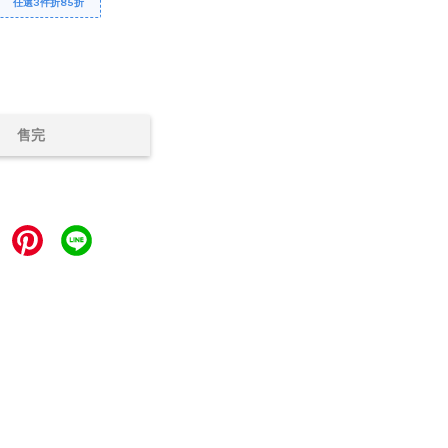
任選3件折85折
售完