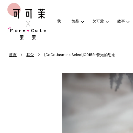
我
飾品
欠可愛
故事
›
›
首頁
耳朵
{CoCo.Jasmine Select}C0159-發光的思念