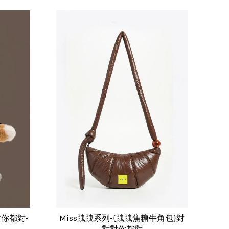
對你都對-
Miss跩跩系列-{跩跩焦糖牛角包}對