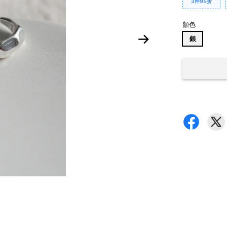
3件85折
顏色
銀