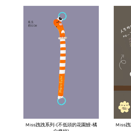
Miss跩跩系列-{不低頭的花園鰻-橘
Miss