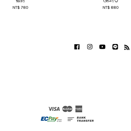
都對
(第2代)
NT$ 780
NT$ 880
Facebook
Instagram
YouTube
Line
Visa
Master
American
Express