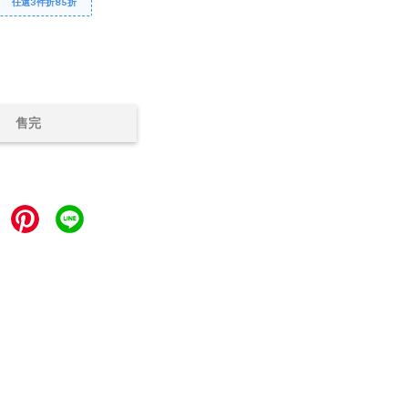
任選3件折85折
售完