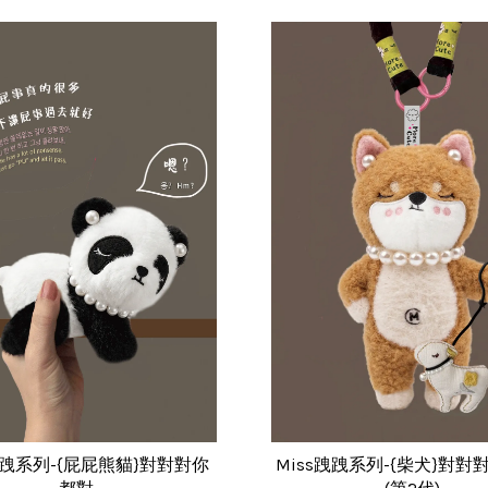
跩跩系列-{屁屁熊貓}對對對你
Miss跩跩系列-{柴犬}對對