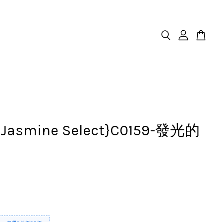
.Jasmine Select}C0159-發光的