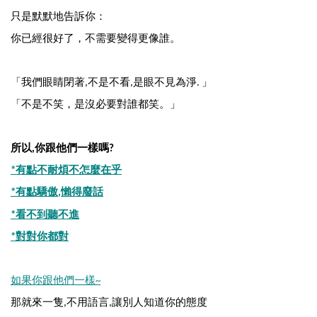
只是默默地告訴你：
你已經很好了，不需要變得更像誰。
「我們眼睛閉著
不是不看
是眼不見為淨
」
,
,
.
「不是不笑，是沒必要對誰都笑。」
所以
你跟他們一樣嗎
,
?
有點不耐煩不怎麼在乎
*
有點驕傲
懶得廢話
*
,
看不到聽不進
*
對對你都對
*
如果你跟他們一樣
~
那就來一隻
不用語言
讓別人知道你的態度
,
,