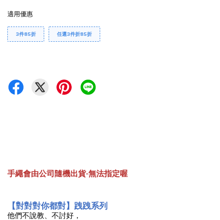
適用優惠
3件85折
任選3件折85折
手繩會由公司隨機出貨-無法指定喔
【對對對你都對】跩跩系列
他們不說教、不討好，