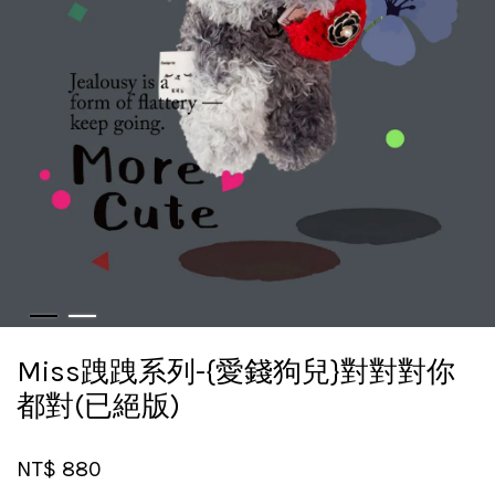
Miss跩跩系列-{愛錢狗兒}對對對你
都對(已絕版)
NT$ 880