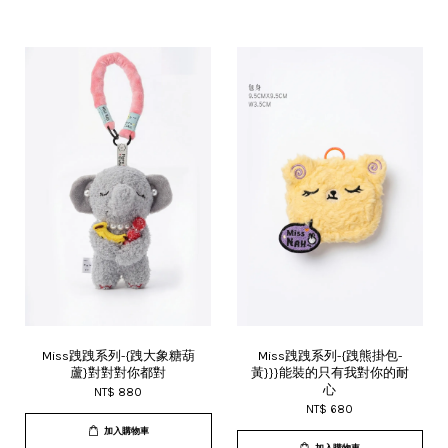
Miss跩跩系列-{跩大象糖葫
Miss跩跩系列-{跩熊掛包-
蘆}對對對你都對
黃}}}能裝的只有我對你的耐
心
NT$ 880
NT$ 680
加入購物車