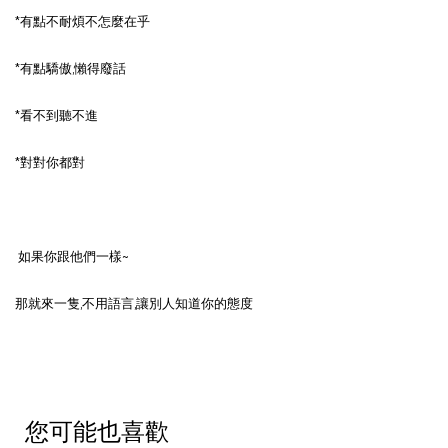
*有點不耐煩不怎麼在乎
*有點驕傲,懶得廢話
*看不到聽不進
*對對你都對
如果你跟他們一樣~
那就來一隻,不用語言,讓別人知道你的態度
您可能也喜歡