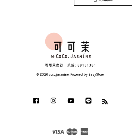
加入購物車
© 2026 coco.jasmine. Powered by
EasyStore
Facebook
Instagram
YouTube
Line
RSS
Visa
Master
American
Express