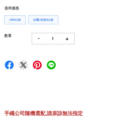
適用優惠
3件85折
任選3件折85折
數量
-
+
手繩公司隨機選配,請原諒無法指定