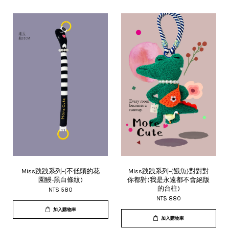
Miss跩跩系列-{不低頭的花
Miss跩跩系列-{餓魚}對對對
園鰻-黑白條紋)
你都對(我是永遠都不會絕版
的台柱)
NT$ 580
NT$ 880
加入購物車
加入購物車