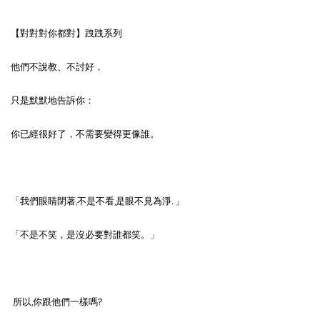
【對對對你都對】跩跩系列
他們不說教、不討好，
只是默默地告訴你：
你已經很好了，不需要變得更像誰。
「我們眼睛閉著,不是不看,是眼不見為淨. 」
「不是不笑，是沒必要對誰都笑。」
所以,你跟他們一樣嗎?