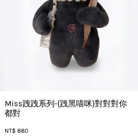
Miss跩跩系列-{跩黑喵咪}對對對你
都對
NT$ 880