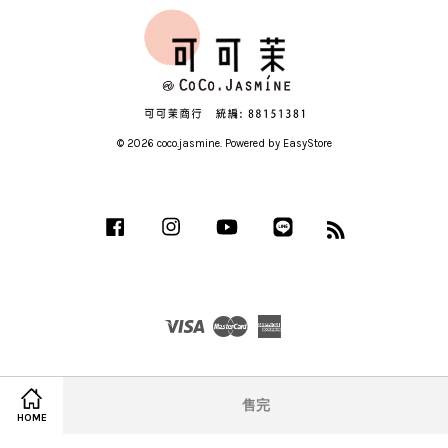
© 2026 coco.jasmine. Powered by
EasyStore
Facebook
Instagram
YouTube
Line
RSS
Visa
Master
American
Express
售完
HOME