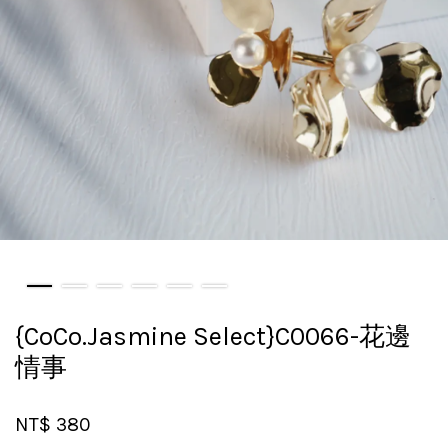
{CoCo.Jasmine Select}C0066-花邊
情事
NT$ 380