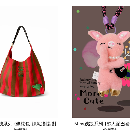
跩跩系列-{條紋包-鱷魚}對對對
Miss跩跩系列-{超人泥巴