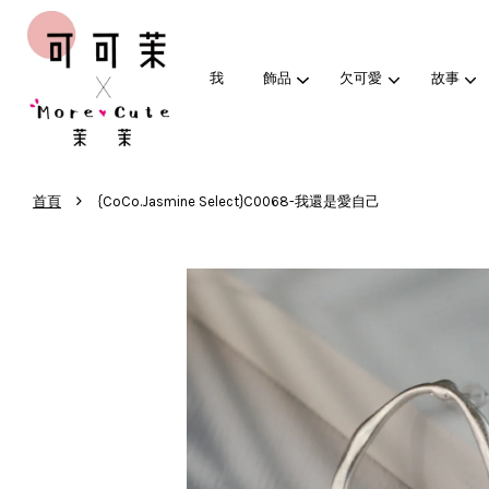
我
飾品
欠可愛
故事
›
首頁
{CoCo.Jasmine Select}C0068-我還是愛自己