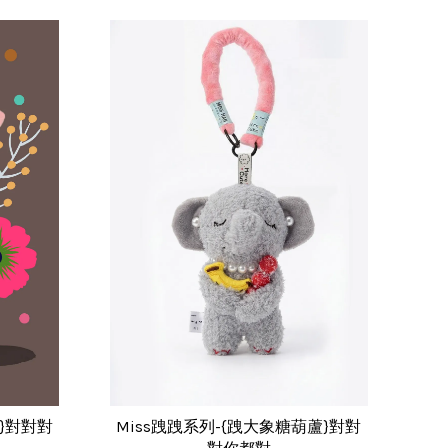
豬}對對對
Miss跩跩系列-{跩大象糖葫蘆}對對