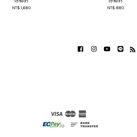
你都對
你都對
NT$ 1,680
NT$ 880
Facebook
Instagram
YouTube
Line
Visa
Master
American
Express