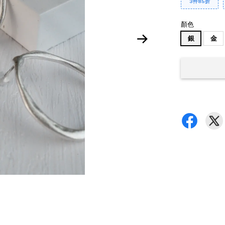
3件85折
顏色
銀
金