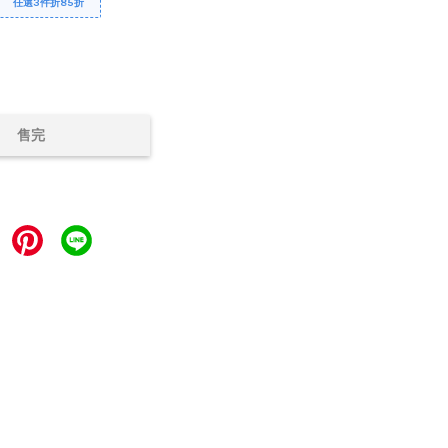
任選3件折85折
售完