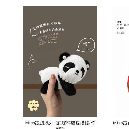
Miss跩跩系列-{屁屁熊貓}對對對你
Miss