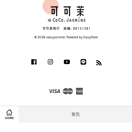
© 2026 coco.jasmine. Powered by
EasyStore
Facebook
Instagram
YouTube
Line
RSS
Visa
Master
American
Express
售完
HOME