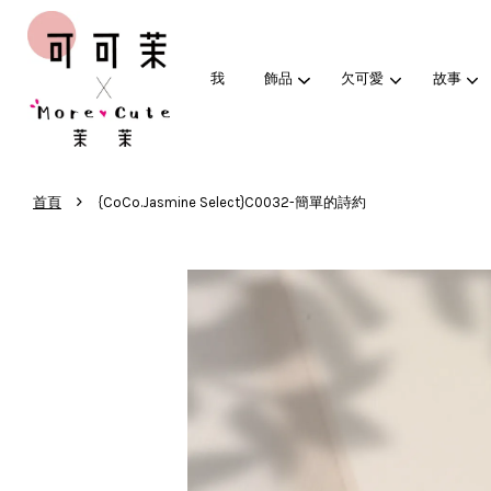
我
飾品
欠可愛
故事
›
首頁
{CoCo.Jasmine Select}C0032-簡單的詩約