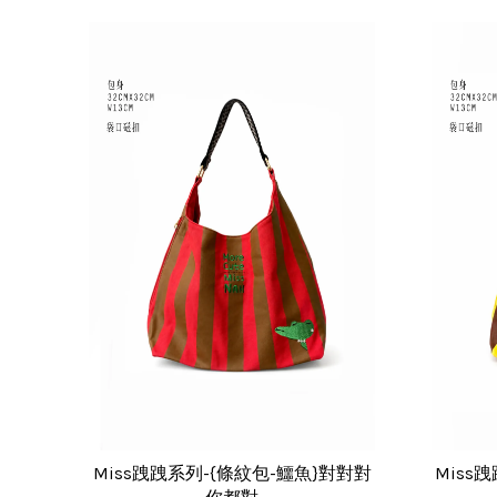
Miss跩跩系列-{條紋包-鱷魚}對對對
Miss