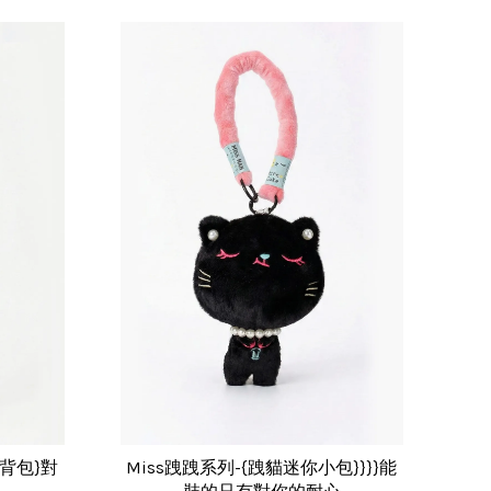
斜背包}對
Miss跩跩系列-{跩貓迷你小包}}}}能