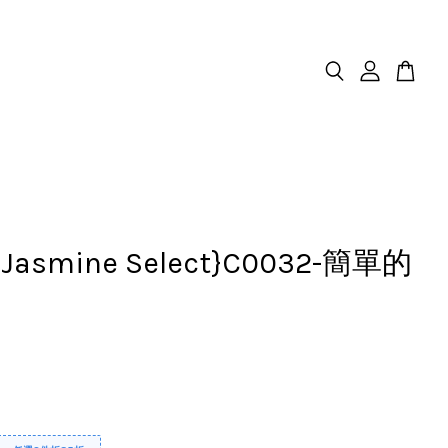
.Jasmine Select}C0032-簡單的