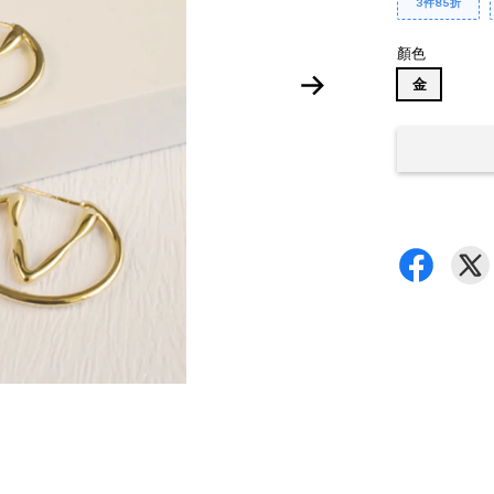
3件85折
顏色
金