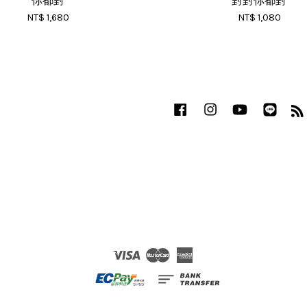
你都對
對對你都對
NT$ 1,680
NT$ 1,080
Facebook
Instagram
YouTube
Line
Visa
Master
American
Express