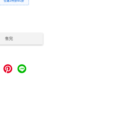
任選3件折85折
售完