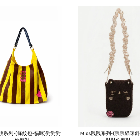
跩跩系列-{條紋包-貓咪}對對對
Miss跩跩系列-{跩跩貓咪