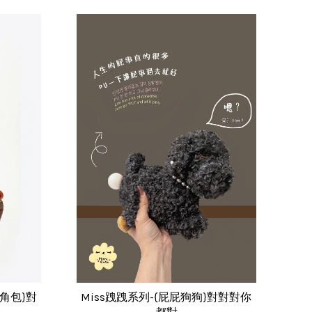
牛角包}對
Miss跩跩系列-{屁屁狗狗}對對對你