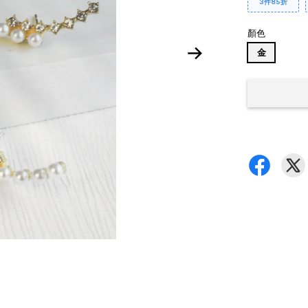
3件85折
顏色
金