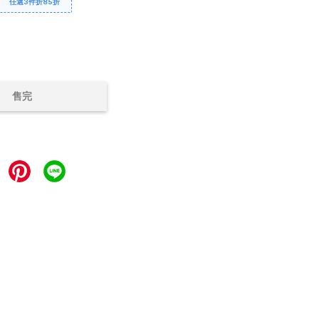
任選3件折85折
售完