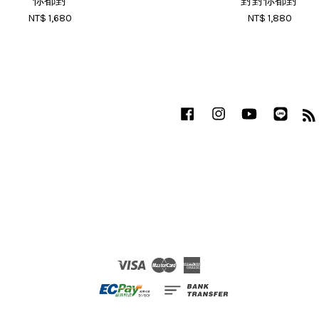
你都對
對對你都對
NT$ 1,680
NT$ 1,880
Facebook
Instagram
YouTube
Line
Visa
Master
American
Express