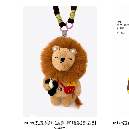
Miss跩跩系列-{瘋獅-熊貓版}對對對
Miss