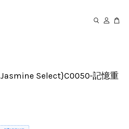
.Jasmine Select}C0050-記憶重