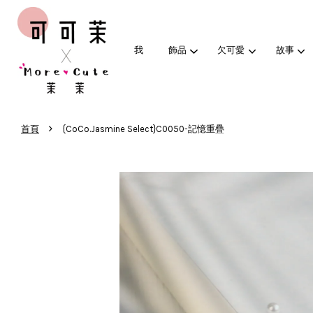
我
飾品
欠可愛
故事
›
首頁
{CoCo.Jasmine Select}C0050-記憶重疊