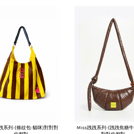
跩跩系列-{條紋包-貓咪}對對對
Miss跩跩系列-{跩跩焦糖